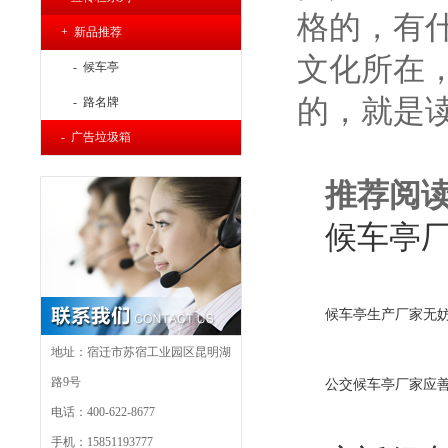
格的，有
+ 新品推荐
文化所在
- 候车亭
的，就是
- 路名牌
- 广告垃圾箱
推荐阅
候车亭
候车亭生产厂家无
地址：宿迁市苏宿工业园区昆明湖
路9号
公交候车亭厂家应
电话：400-622-8677
手机：15851193777