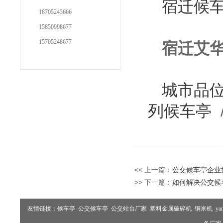
宿迁候
18705243666
15850998677
15705248677
宿迁艾
城市品
列候车亭
<< 上一篇：
公交候车亭企业
>> 下一篇：
如何解决公交候
友情链接：
候车亭
公交候车亭
公交站台厂家
塑料金属破碎机
铜米机
ya