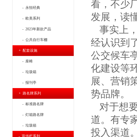
看，不少
- 永恒经典
发展，读
- 欧美系列
事实上
- 2023年新款产品
经认识到
- 公共自行车棚
+ 配套设施
公交候车
- 座椅
化建设等
- 垃圾箱
展、营销
- 报刊亭
势品牌。
+ 路名牌系列
对于想
- 标准路名牌
- 灯箱路名牌
道。有专家
- 垃圾箱
投入渠道
- 宣传栏系列