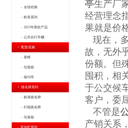
亭
生产厂
- 永恒经典
经营理念
- 欧美系列
果就是价
- 2023年新款产品
现在，
- 公共自行车棚
+ 配套设施
故，无外
- 座椅
份额。但
- 垃圾箱
囤积，相
- 报刊亭
于公交候
+ 路名牌系列
客户，委
- 标准路名牌
- 灯箱路名牌
不管是
- 垃圾箱
产销关系
- 宣传栏系列