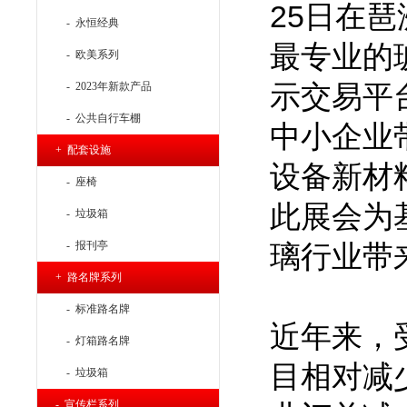
25日在
- 永恒经典
最专业的
- 欧美系列
示交易平
- 2023年新款产品
- 公共自行车棚
中小企业
+ 配套设施
设备新材
- 座椅
此展会为
- 垃圾箱
- 报刊亭
璃行业带
+ 路名牌系列
- 标准路名牌
近年来，
- 灯箱路名牌
目相对减
- 垃圾箱
- 宣传栏系列