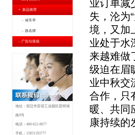
业订单减
+ 新品推荐
失，沦为
- 候车亭
境，又加
- 路名牌
业处于水
- 广告垃圾箱
来越难做
级迫在眉
业中秋交
合作，只
暖、共同
地址：宿迁市苏宿工业园区昆明湖
路9号
康持续的
电话：400-622-8677
手机：15851193777