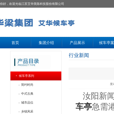
你好，欢迎光临江苏艾华美陈科技股份有限公司
首页
集团介绍
产品展示
候车亭
行业新闻
+ 候车亭系列
发
- 简约时尚
汝阳新
- 中式古典
- 城市品位
车亭
急需
- 乡镇风采