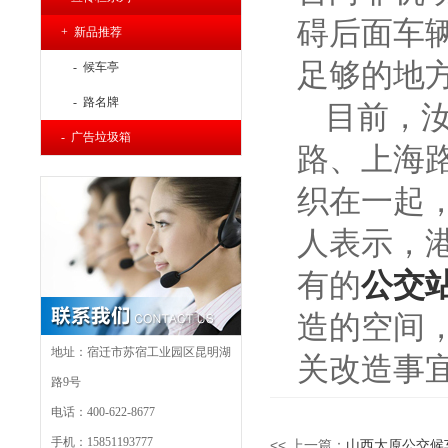
碍后面车
+ 新品推荐
足够的地
- 候车亭
- 路名牌
目前，
- 广告垃圾箱
路、上海
织在一起
人表示，
有的
公交
造的空间
地址：宿迁市苏宿工业园区昆明湖
关改造事
路9号
电话：400-622-8677
手机：15851193777
<< 上一篇：
山西太原公交候