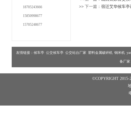
>> 下一篇：
宿迁艾华候车亭
18705243666
15850998677
15705248677
友情链接：
候车亭
公交候车亭
公交站台厂家
塑料金属破碎机
铜米机
ya
备厂家
©COPYRIGHT 2015-2
电