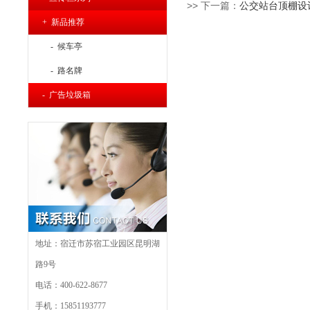
>> 下一篇：
公交站台顶棚设
+ 新品推荐
- 候车亭
- 路名牌
- 广告垃圾箱
地址：宿迁市苏宿工业园区昆明湖
路9号
电话：400-622-8677
手机：15851193777