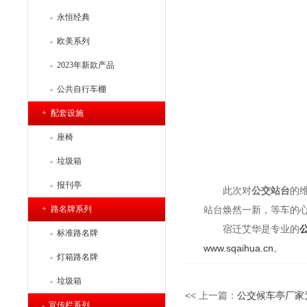
- 永恒经典
- 欧美系列
- 2023年新款产品
- 公共自行车棚
+ 配套设施
- 座椅
- 垃圾箱
- 报刊亭
此次对
公交站台
的
+ 路名牌系列
站台焕然一新，等车的
宿迁艾华是专业的
- 标准路名牌
www.sqaihua.cn
。
- 灯箱路名牌
- 垃圾箱
<< 上一篇：
公交候车亭厂家
- 宣传栏系列