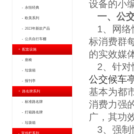
设备的小
- 永恒经典
一、公
- 欧美系列
1、网
- 2023年新款产品
标消费群
- 公共自行车棚
+ 配套设施
的实效媒
- 座椅
2、针
- 垃圾箱
公交候车
- 报刊亭
基本为都
+ 路名牌系列
消费力强
- 标准路名牌
- 灯箱路名牌
广，其功
- 垃圾箱
3、强制
- 宣传栏系列