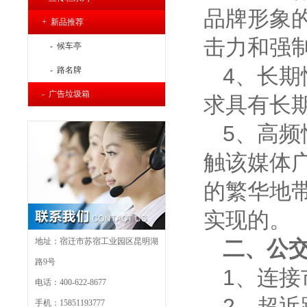
品牌形象
+ 新品推荐
击力和强
- 候车亭
4、长
- 路名牌
- 广告垃圾箱
求具有长
5、高
触该媒体
的繁华地
实现的。
地址：宿迁市苏宿工业园区昆明湖
二、公
路9号
1、连
电话：400-622-8677
2、超
手机：15851193777