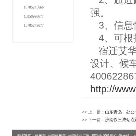
18705243666
强。
15850998677
3、信
15705248677
4、可根
宿迁艾
设计、
候
40062
http://www
<< 上一篇：
山东青岛一处公
>> 下一篇：
济南仅三成站点
友情链接：
候车亭
公交候车亭
公交站台厂家
塑料金属破碎机
铜米机
ya