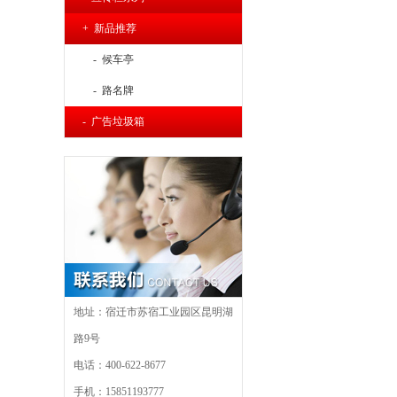
+ 新品推荐
- 候车亭
- 路名牌
- 广告垃圾箱
地址：宿迁市苏宿工业园区昆明湖
路9号
电话：400-622-8677
手机：15851193777