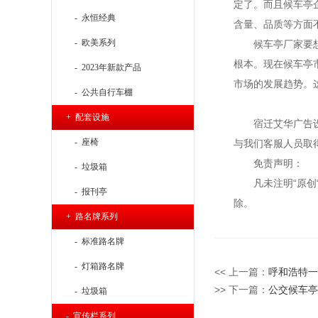
定了。而且候车亭
- 永恒经典
含量、品质等方面
- 欧美系列
候车亭厂家要
根本。现在候车亭
- 2023年新款产品
市场的发展趋势。
- 公共自行车棚
+ 配套设施
宿迁艾华广告
- 座椅
与我们客服人员取
免责声明：
- 垃圾箱
凡未注明“原
- 报刊亭
除。
+ 路名牌系列
- 标准路名牌
- 灯箱路名牌
<< 上一篇：
呼和浩特一
>> 下一篇：
公交候车亭
- 垃圾箱
- 宣传栏系列