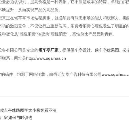
企业必须认识到，提高价格是一种表象，它不应是成本的转嫁，单纯由消
不断提升，从而实现产品的高品质。
想真正在候车亭市场站稳脚步，就必须要有洞悉市场的能力和观察力。顺
市场的激烈竞争，不仅让行业重新洗牌，消费者消费心理也发生了明显的
这种变化从“感性消费”转变为“理性消费”，高性价比产品受到青睐。
设备有限公司是专业的
候车亭厂家
，提供
候车亭
设计、
候车亭效果图
、
公
得联系，网址是
http://www.sqaihua.cn
创“的稿件，均源于网络转载，由宿迁艾华广告科技有限公司
www.sqaihua.c
候车亭线路图字太小乘客看不清
厂家如何与时俱进