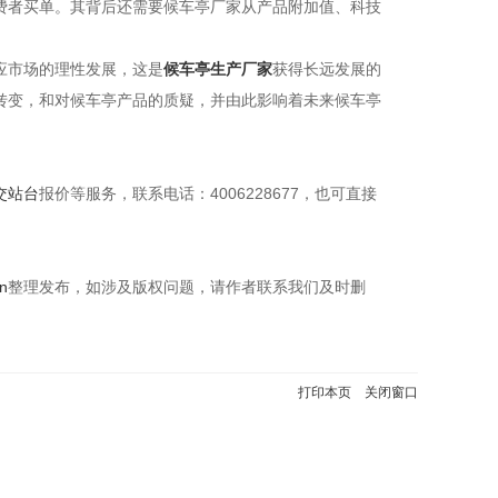
费者买单。其背后还需要候车亭厂家从产品附加值、科技
应市场的理性发展，这是
候车亭生产厂家
获得长远发展的
转变，和对候车亭产品的质疑，并由此影响着未来候车亭
交站台
报价等服务，联系电话：4006228677，也可直接
n
整理发布，如涉及版权问题，请作者联系我们及时删
打印本页
关闭窗口