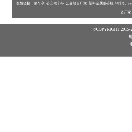
友情链接：
候车亭
公交候车亭
公交站台厂家
塑料金属破碎机
铜米机
ya
备厂家
©COPYRIGHT 2015-2
电