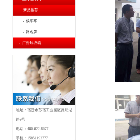
+ 新品推荐
- 候车亭
- 路名牌
- 广告垃圾箱
地址：宿迁市苏宿工业园区昆明湖
路9号
电话：400-622-8677
手机：15851193777