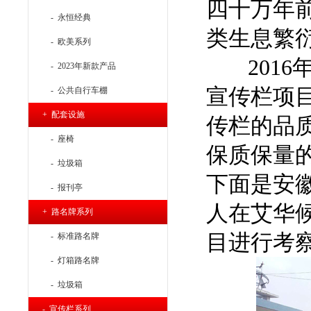
四十万年
- 永恒经典
类生息繁
- 欧美系列
2016
- 2023年新款产品
宣传栏项
- 公共自行车棚
+ 配套设施
传栏的品
- 座椅
保质保量
- 垃圾箱
下面是安
- 报刊亭
人在艾华
+ 路名牌系列
目进行考
- 标准路名牌
- 灯箱路名牌
- 垃圾箱
- 宣传栏系列