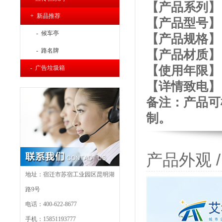
【产品系列】
+ 新品推荐
【产品型号】： 
- 候车亭
【产品规格】：长
- 路名牌
【产品材质】
【使用年限】： 
- 广告垃圾箱
【详
情致电】：4
备注：产品可
制。
产品外观 / P
地址：宿迁市苏宿工业园区昆明湖
路9号
电话：400-622-8677
手机：15851193777