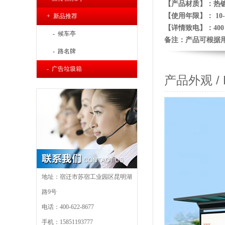
【产品材质】：热
【使用年限】： 10-
+ 新品推荐
【详
情致电】：400 6
- 候车亭
备注：产品可根据
- 路名牌
- 广告垃圾箱
产品外观 / Pr
地址：宿迁市苏宿工业园区昆明湖
路9号
电话：400-622-8677
手机：15851193777