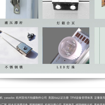
机
yamashin
杭州宣传片拍摄制作公司
美国fda认证注册
TPM设备管理体系
定量装
备厂家
纯水反渗透设备
视频编解码
杭州注册公司
平板拖车
铺路钢板出租
素色墙