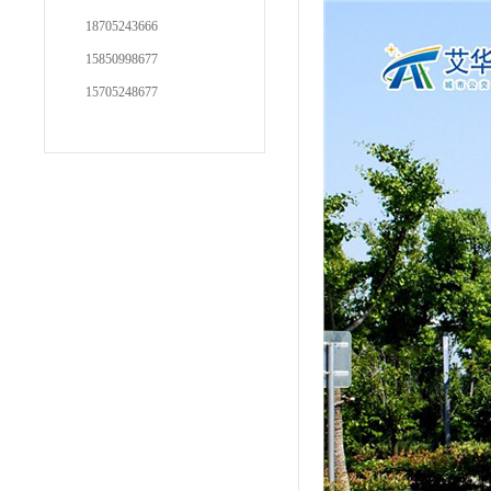
18705243666
15850998677
15705248677