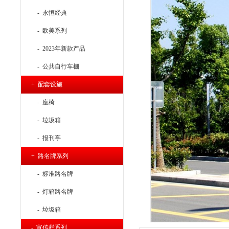
- 永恒经典
- 欧美系列
- 2023年新款产品
- 公共自行车棚
+ 配套设施
- 座椅
- 垃圾箱
- 报刊亭
+ 路名牌系列
- 标准路名牌
- 灯箱路名牌
- 垃圾箱
- 宣传栏系列