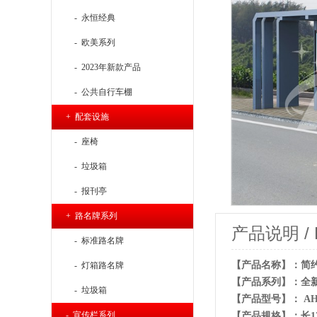
- 永恒经典
- 欧美系列
- 2023年新款产品
- 公共自行车棚
+ 配套设施
- 座椅
- 垃圾箱
- 报刊亭
+ 路名牌系列
产品说明 / Pr
- 标准路名牌
【产品名称】：简
- 灯箱路名牌
【产品系列】：全
- 垃圾箱
【产品型号】： AH-
- 宣传栏系列
【产品规格】：长1353