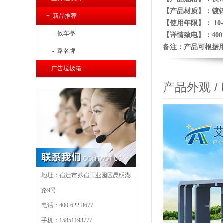
【产品材质】：镀
+ 新品推荐
【使用年限】： 10-
- 候车亭
【详
情致电】：400 6
备注：产品可根据
- 路名牌
- 广告垃圾箱
产品外观 / Pr
地址：宿迁市苏宿工业园区昆明湖
路9号
电话：400-622-8677
手机：15851193777