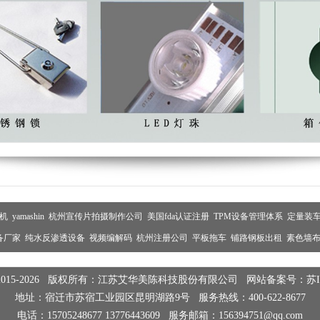
机
yamashin
杭州宣传片拍摄制作公司
美国fda认证注册
TPM设备管理体系
定量装
备厂家
纯水反渗透设备
视频编解码
杭州注册公司
平板拖车
铺路钢板出租
素色墙
015-2026
版权所有：江苏艾华美陈科技股份有限公司
网站备案号：苏ICP
地址：宿迁市苏宿工业园区昆明湖路9号
服务热线：400-622-8677
电话：15705248677 13776443609
服务邮箱：156394751@qq.com