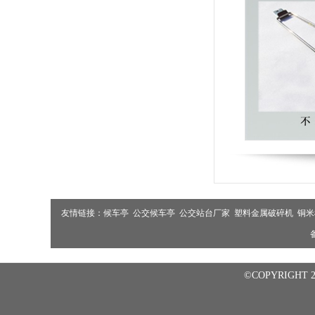
友情链接：
候车亭
公交候车亭
公交站台厂家
塑料金属破碎机
铜米
©COPYRIGHT 2