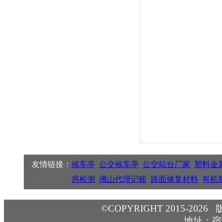
友情链接：
候车亭
公交候车亭
公交站台厂家
塑料金
房检测
佛山代理记账
路面修复材料
有机
©COPYRIGHT 2015-2026
地址：宿