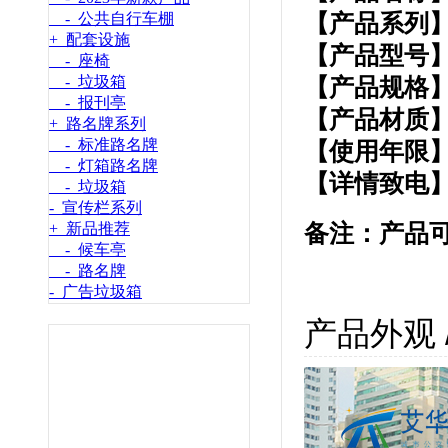
【产品系列
- 公共自行车棚
+ 配套设施
【产品型号】：
- 座椅
- 垃圾箱
【产品规格】：
- 报刊亭
【产品材质
+ 路名牌系列
- 标准路名牌
【使用年限】：
- 灯箱路名牌
【详
情致电】：
- 垃圾箱
- 宣传栏系列
+ 新品推荐
备注：产品
- 候车亭
- 路名牌
- 广告垃圾箱
产品外观 / 