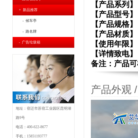
【产品系列】
+ 新品推荐
【产品型号】： 
- 候车亭
【产品规格】：长
- 路名牌
【产品材质】
【使用年限】： 
- 广告垃圾箱
【详
情致电】：4
备注：产品可
产品外观 / P
地址：宿迁市苏宿工业园区昆明湖
路9号
电话：400-622-8677
手机：15851193777