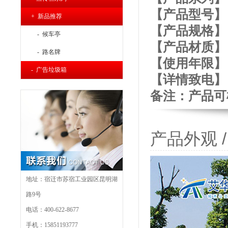
【产品型号】： 
+ 新品推荐
【产品规格】：长
- 候车亭
【产品材质】
- 路名牌
【使用年限】： 
- 广告垃圾箱
【详
情致电】：4
备注：产品可
产品外观 / P
地址：宿迁市苏宿工业园区昆明湖
路9号
电话：400-622-8677
手机：15851193777