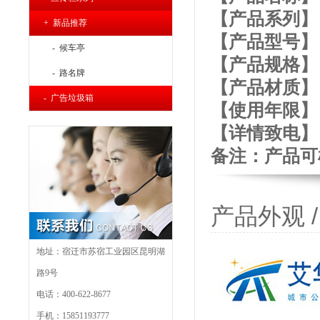
【产品系列】
+ 新品推荐
【产品型号】： 
- 候车亭
【产品规格】：长
- 路名牌
【产品材质】
- 广告垃圾箱
【使用年限】：
【详
情致电】：4
备注：产品可
产品外观 / P
地址：宿迁市苏宿工业园区昆明湖
路9号
电话：400-622-8677
手机：15851193777