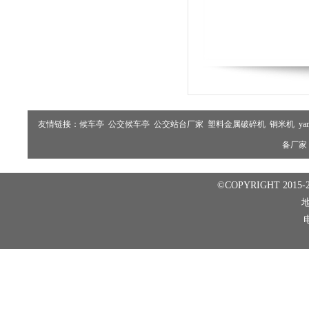
友情链接：
候车亭
公交候车亭
公交站台厂家
塑料金属破碎机
铜米机
ya
备厂家
©COPYRIGHT 2015-2
电