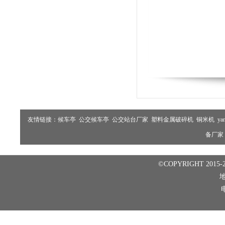
友情链接：
候车亭
公交候车亭
公交站台厂家
塑料金属破碎机
铜米机
ya
备厂家
©COPYRIGHT 2015-2
电