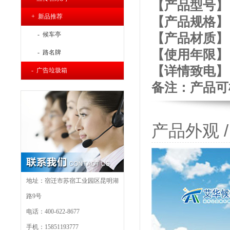
【产品型号】： 
+ 新品推荐
【产品规格】：长
- 候车亭
【产品材质】
【使用年限】： 
- 路名牌
【详
情致电】：4
- 广告垃圾箱
备注：产品可
产品外观 / P
地址：宿迁市苏宿工业园区昆明湖
路9号
电话：400-622-8677
手机：15851193777