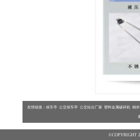
友情链接：
候车亭
公交候车亭
公交站台厂家
塑料金属破碎机
铜米
©COPYRIGHT 2