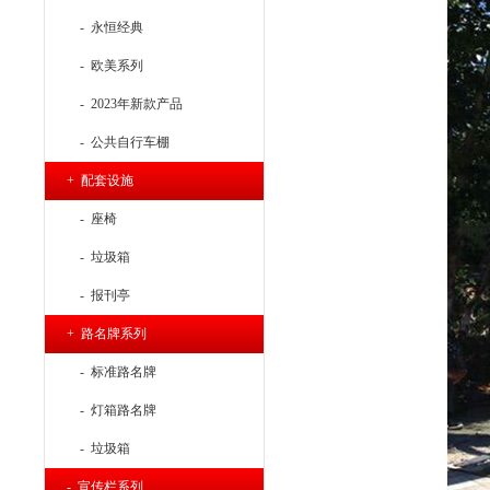
- 永恒经典
- 欧美系列
- 2023年新款产品
- 公共自行车棚
+ 配套设施
- 座椅
- 垃圾箱
- 报刊亭
+ 路名牌系列
- 标准路名牌
- 灯箱路名牌
- 垃圾箱
- 宣传栏系列