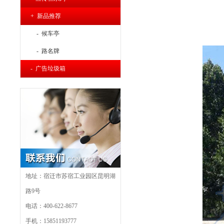
+ 新品推荐
- 候车亭
- 路名牌
- 广告垃圾箱
地址：宿迁市苏宿工业园区昆明湖
路9号
电话：400-622-8677
手机：15851193777