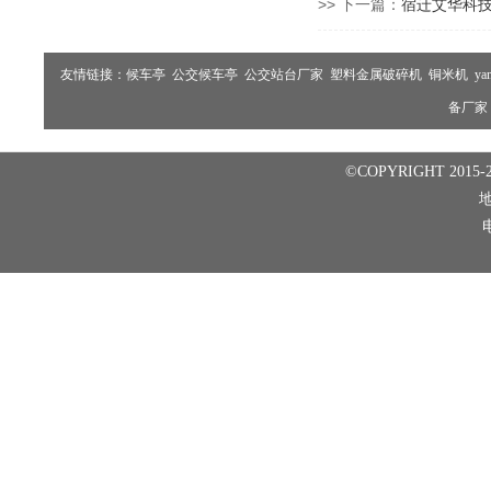
>> 下一篇：
宿迁艾华科
友情链接：
候车亭
公交候车亭
公交站台厂家
塑料金属破碎机
铜米机
ya
备厂家
©COPYRIGHT 2015-2
电