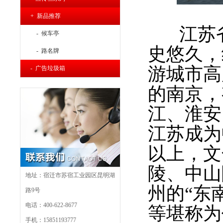
+ 新品推荐
江苏
- 候车亭
史悠久，
- 路名牌
游城市高
- 广告垃圾箱
的南京，
江、淮安
江苏成为
以上，文
陵、中山
地址：宿迁市苏宿工业园区昆明湖
州的“东
路9号
电话：400-622-8677
等堪称为
手机：15851193777