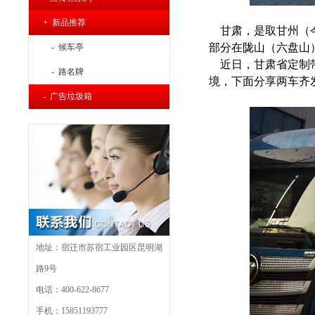
+ 新品推荐
甘肃，是取甘州（今
部分在陇山（六盘山
- 候车亭
近日，甘肃省
定制
- 路名牌
境，下面分享
两车齐
- 广告垃圾箱
地址：宿迁市苏宿工业园区昆明湖
路9号
电话：400-622-8677
手机：15851193777