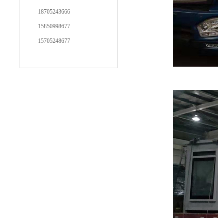
18705243666
15850998677
15705248677