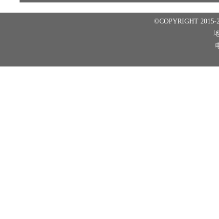
©COPYRIGHT 2015-2
电