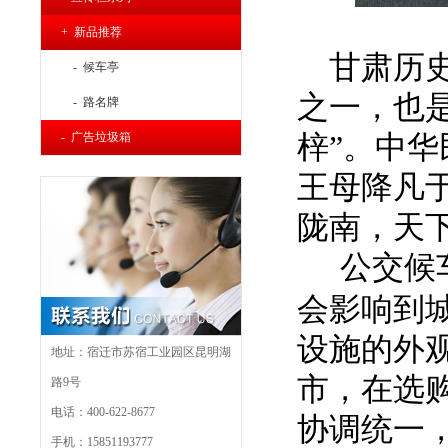
+ 新品推荐
甘肃历史
- 候车亭
之一，也
- 路名牌
梓”。中
- 广告垃圾箱
王母
降凡
陇南
，天
公交候
会影响到
设施的外
地址：宿迁市苏宿工业园区昆明湖
市，在选
路9号
电话：400-622-8677
协调统一
手机：15851193777