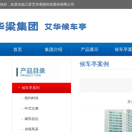
你好，欢迎光临江苏艾华美陈科技股份有限公司
首页
集团介绍
产品展示
候车亭
候车亭案例
+ 候车亭系列
- 简约时尚
发
- 中式古典
- 城市品位
- 乡镇风采