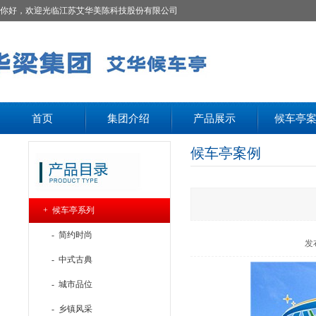
你好，欢迎光临江苏艾华美陈科技股份有限公司
首页
集团介绍
产品展示
候车亭
候车亭案例
+ 候车亭系列
- 简约时尚
发
- 中式古典
- 城市品位
- 乡镇风采