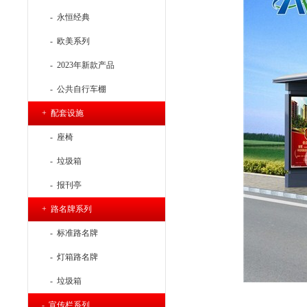
- 永恒经典
- 欧美系列
- 2023年新款产品
- 公共自行车棚
+ 配套设施
- 座椅
- 垃圾箱
- 报刊亭
+ 路名牌系列
- 标准路名牌
- 灯箱路名牌
- 垃圾箱
- 宣传栏系列