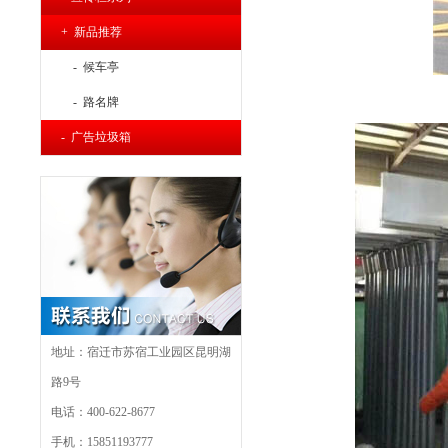
+ 新品推荐
- 候车亭
- 路名牌
- 广告垃圾箱
地址：宿迁市苏宿工业园区昆明湖
路9号
电话：400-622-8677
手机：15851193777