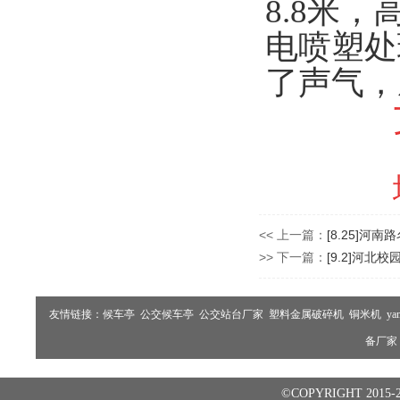
8.8米
电喷塑处
了声气，
<< 上一篇：
[8.25]河
>> 下一篇：
[9.2]河北
友情链接：
候车亭
公交候车亭
公交站台厂家
塑料金属破碎机
铜米机
ya
备厂家
©COPYRIGHT 2015-2