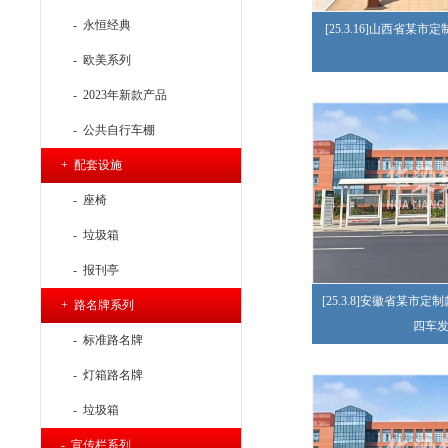
- 永恒经典
[25.3.16]山西省某
- 欧美系列
- 2023年新款产品
- 公共自行车棚
+ 配套设施
- 座椅
- 垃圾箱
- 报刊亭
[25.3.8]安徽省某市
+ 路名牌系列
四车
- 标准路名牌
- 灯箱路名牌
- 垃圾箱
- 宣传栏系列