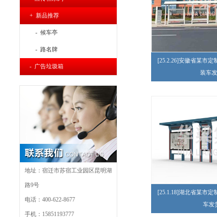
+ 新品推荐
- 候车亭
- 路名牌
[25.2.26]安徽省某
- 广告垃圾箱
装车
地址：宿迁市苏宿工业园区昆明湖
路9号
[25.1.18]湖北省某
电话：400-622-8677
车发
手机：15851193777