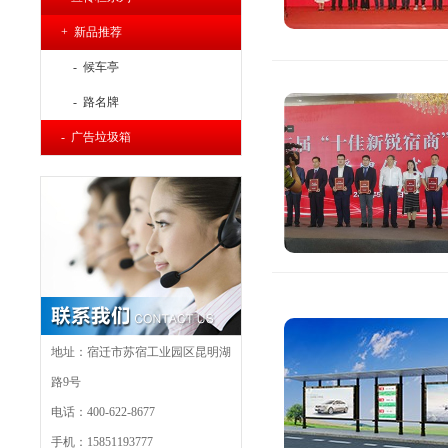
+ 新品推荐
- 候车亭
- 路名牌
- 广告垃圾箱
地址：宿迁市苏宿工业园区昆明湖
路9号
电话：400-622-8677
手机：15851193777